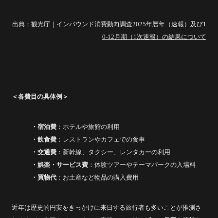
出典：
観光庁｜インバウンド消費動向調査2025年暦年（速報）及び1
0-12月期（1次速報）の結果について
＜各費目の具体例＞
・宿泊費
：ホテルや旅館の利用
・飲食費
：レストランやカフェでの食事
・交通費
：新幹線、タクシー、レンタカーの利用
・娯楽・サービス費
：体験ツアーやテーマパークの入場料
・買物代
：お土産など物品の購入費用
近年は歴史的円安をきっかけに来日する旅行者も多いことが推測さ