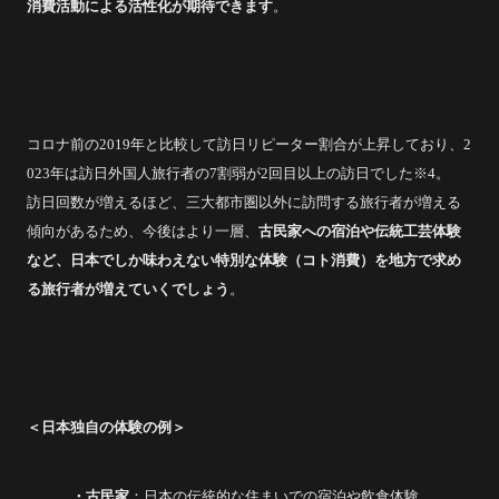
消費活動による活性化が期待できます
。
コロナ前の2019年と比較して訪日リピーター割合が上昇しており、2
023年は訪日外国人旅行者の7割弱が2回目以上の訪日でした※4。
訪日回数が増えるほど、三大都市圏以外に訪問する旅行者が増える
傾向があるため、今後はより一層、
古民家への宿泊や伝統工芸体験
など、日本でしか味わえない特別な体験（コト消費）を地方で求め
る旅行者が増えていくでしょう
。
＜日本独自の体験の例＞
・
古民家
：日本の伝統的な住まいでの宿泊や飲食体験