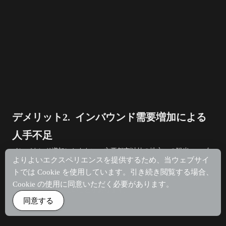
デメリット2. インバウンド需要増加による
人手不足
インバウンド増加にともない、主要都市以外の地方への観光ニーズ
よりよいエクスペリエンスを提供するため、当ウェブサイ
も増加しています。
トでは Cookie を使用しています。引き続き閲覧する場合、
しかし、
人口減少が進むエリアなどでは、旅行者が増えても対応す
Cookie の使用に同意いただく必要があります。
るスタッフが足りないことがあります
。
同意する