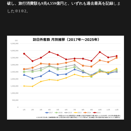
破し、旅行消費額も9兆4,559億円と、いずれも過去最高を記録
しま
した※1※2。