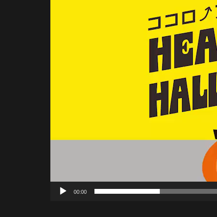
プ
レ
ー
ヤ
ー
00:00