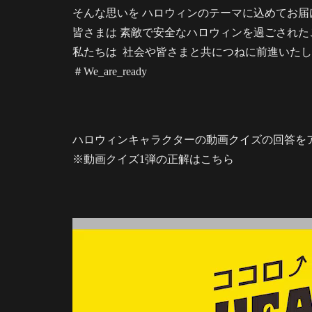
そんな思いを ハロウィンのテーマに込めてお届
皆さまは 素敵で安全なハロウィンを過ごされた
私たちは 社会や皆さまと共につねに前進いた
＃We_are_ready
ハロウィンキャラクターの動画クイズの回答を
※動画クイズ1弾の正解はこちら
動
画
プ
レ
ー
ヤ
ー