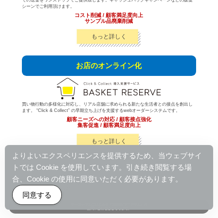
シーンでご利用頂けます。
コスト削減 / 顧客満足度向上
サンプル品廃棄削減
もっと詳しく
お店のオンライン化
買い物行動の多様化に対応し、リアル店舗に求められる新たな生活者との接点を創出し
ます。 “Click & Collect” の早期立ち上げを支援するwebオーダーシステムです。
顧客ニーズへの対応 / 顧客接点強化
集客促進 / 顧客満足度向上
もっと詳しく
よりよいエクスペリエンスを提供するため、当ウェブサイ
トでは Cookie を使用しています。引き続き閲覧する場
合、Cookie の使用に同意いただく必要があります。
株式会社スコープ
〒102-0071東京都千代田区富士見2-10-2
飯田橋グラン・ブルーム 28階
http://www.scope-inc.co.jp/
同意する
リーズナブルにはじめる『店舗DXプログラム』の
お問い合わせはこちらまで。